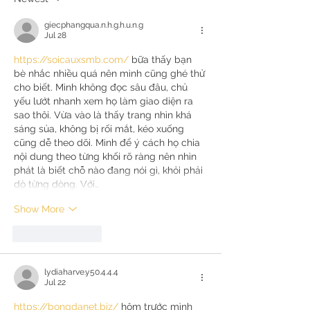
giecphangqua.n.h.g.h.u.n.g
Jul 28
https://soicauxsmb.com/
 bữa thấy bạn 
bè nhắc nhiều quá nên mình cũng ghé thử 
cho biết. Mình không đọc sâu đâu, chủ 
yếu lướt nhanh xem họ làm giao diện ra 
sao thôi. Vừa vào là thấy trang nhìn khá 
sáng sủa, không bị rối mắt, kéo xuống 
cũng dễ theo dõi. Mình để ý cách họ chia 
nội dung theo từng khối rõ ràng nên nhìn 
phát là biết chỗ nào đang nói gì, khỏi phải 
dò từng dòng. Với…
Show More
Like
Reply
lydiaharve.y50.4.4.4
Jul 22
https://bongdanet.biz/
 hôm trước mình 