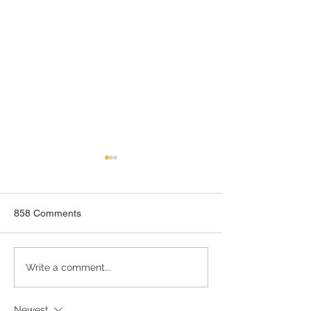
858 Comments
Ünnep tartalommal töltve!
Write a comment...
Biodinamika,vált
- VINCE MAGAZ
Newest