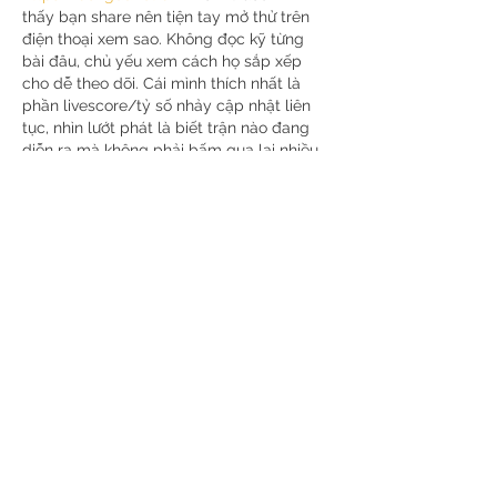
thấy bạn share nên tiện tay mở thử trên 
điện thoại xem sao. Không đọc kỹ từng 
bài đâu, chủ yếu xem cách họ sắp xếp 
cho dễ theo dõi. Cái mình thích nhất là 
phần livescore/tỷ số nhảy cập nhật liên 
tục, nhìn lướt phát là biết trận nào đang 
diễn ra mà không phải bấm qua lại nhiều. 
Bên dưới họ để dạng bảng theo cột khá 
rõ, kéo xuống vẫn thấy gọn chứ…
Show More
Like
Reply
Kai Lennox
Jul 13
I found the 
Aer Lingus DUB 
Terminal
 guide incredibly useful and 
informative. It provided clear and reliable 
details about the terminal, making it easy 
to understand the check-in process, 