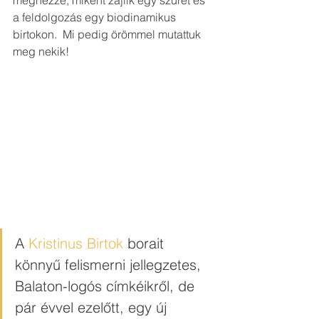
megnézze, miként zajlik egy szüret és 
a feldolgozás egy biodinamikus 
birtokon.  Mi pedig örömmel mutattuk 
meg nekik! 
A 
Kristinus Birtok
 borait 
könnyű felismerni jellegzetes, 
Balaton-logós címkéikről, de 
pár évvel ezelőtt, egy új 