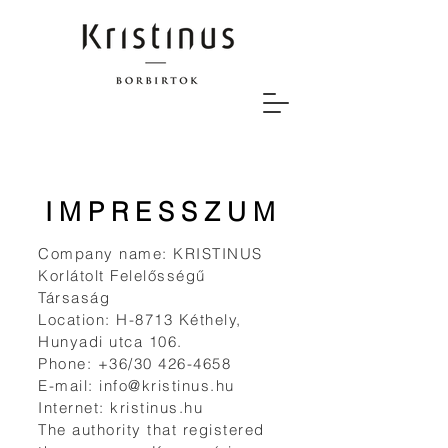
I M P R E S S Z U M
Company name: KRISTINUS
Korlátolt Felelősségű
Társaság
Location: H-8713 Kéthely,
Hunyadi utca 106.
Phone: +36/30
426-4658
E-mail:
info@kristinus.hu
Internet: kristinus.hu
The authority that registered