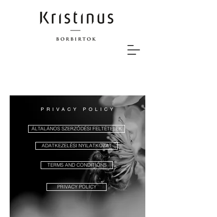
PRIVACY POLICY
ÁLTALÁNOS SZERZŐDÉSI FELTÉTELEK
ADATKEZELÉSI NYILATKOZAT
TERMS AND CONDITIONS
PRIVACY POLICY